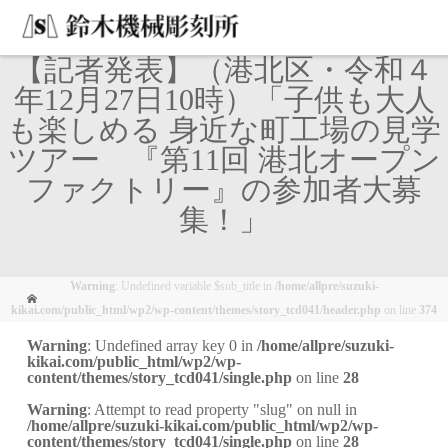
【記者発表】（港北区・令和４
年12月27日10時）「子供も大人
も楽しめる 身近な町工場の見学
ツアー 『第11回 港北オープン
ファクトリー』の参加者大募
集！」
Warning
: Undefined variable $sub_title in
/home/allpre/suzuki-
kikai.com/public_html/wp2/wp-content/themes/story_tcd041/header.php
on line
374
Warning
: Undefined array key 0 in
/home/allpre/suzuki-
kikai.com/public_html/wp2/wp-
content/themes/story_tcd041/single.php
on line
28
Warning
: Attempt to read property "slug" on null in
/home/allpre/suzuki-kikai.com/public_html/wp2/wp-
content/themes/story_tcd041/single.php
on line
28