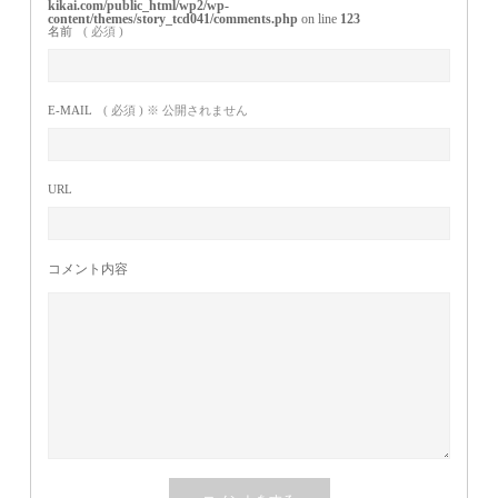
kikai.com/public_html/wp2/wp-
content/themes/story_tcd041/comments.php
on line
123
名前
( 必須 )
E-MAIL
( 必須 ) ※ 公開されません
URL
コメント内容