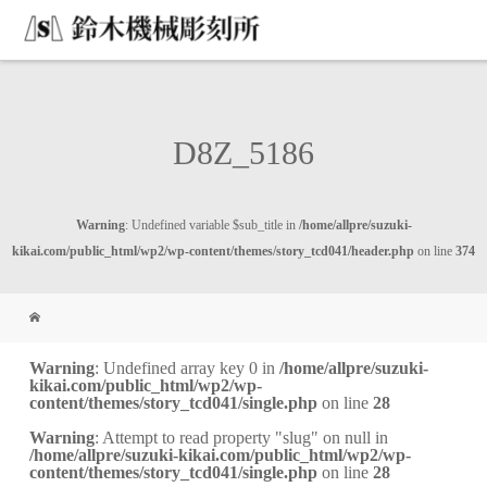
D8Z_5186
Warning
: Undefined variable $sub_title in
/home/allpre/suzuki-
kikai.com/public_html/wp2/wp-content/themes/story_tcd041/header.php
on line
374
Warning
: Undefined array key 0 in
/home/allpre/suzuki-
kikai.com/public_html/wp2/wp-
content/themes/story_tcd041/single.php
on line
28
Warning
: Attempt to read property "slug" on null in
/home/allpre/suzuki-kikai.com/public_html/wp2/wp-
content/themes/story_tcd041/single.php
on line
28