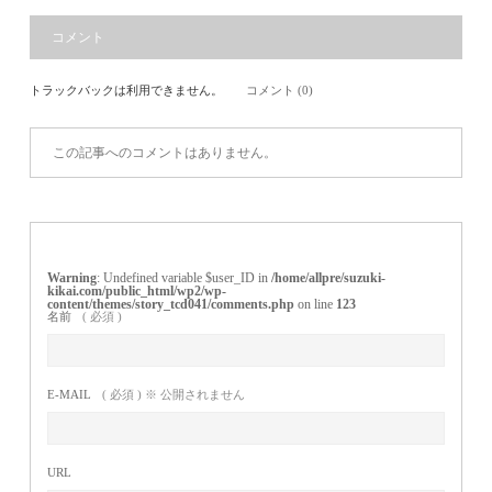
コメント
トラックバックは利用できません。
コメント (0)
この記事へのコメントはありません。
Warning
: Undefined variable $user_ID in
/home/allpre/suzuki-
kikai.com/public_html/wp2/wp-
content/themes/story_tcd041/comments.php
on line
123
名前
( 必須 )
E-MAIL
( 必須 ) ※ 公開されません
URL