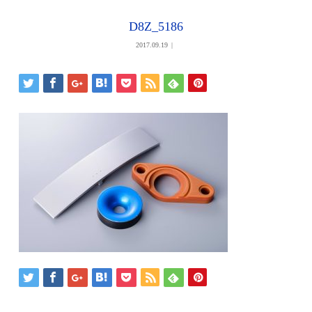
D8Z_5186
2017.09.19