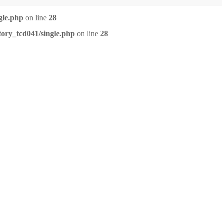
gle.php
on line
28
tory_tcd041/single.php
on line
28