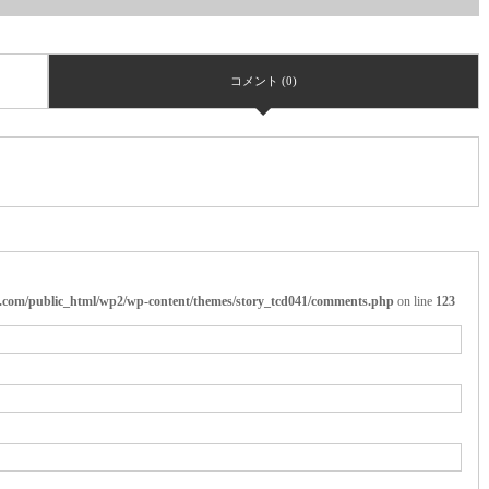
コメント (0)
ai.com/public_html/wp2/wp-content/themes/story_tcd041/comments.php
on line
123