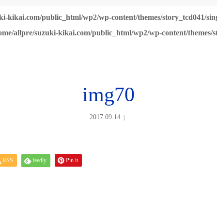
ki-kikai.com/public_html/wp2/wp-content/themes/story_tcd041/sin
ome/allpre/suzuki-kikai.com/public_html/wp2/wp-content/themes/s
img70
2017.09.14
RSS
feedly
Pin it