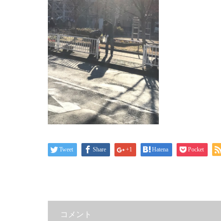
Tweet
Share
+1
Hatena
Pocket
コメント