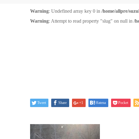
Warning
: Undefined array key 0 in
/home/allpre/suzu
Warning
: Attempt to read property "slug" on null in
/h
Tweet
Share
+1
Hatena
Pocket