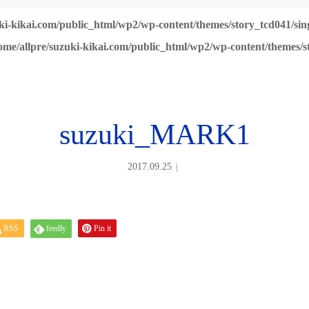
ki-kikai.com/public_html/wp2/wp-content/themes/story_tcd041/sin
ome/allpre/suzuki-kikai.com/public_html/wp2/wp-content/themes/s
suzuki_MARK1
2017.09.25
RSS
feedly
Pin it