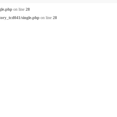
gle.php
on line
28
tory_tcd041/single.php
on line
28