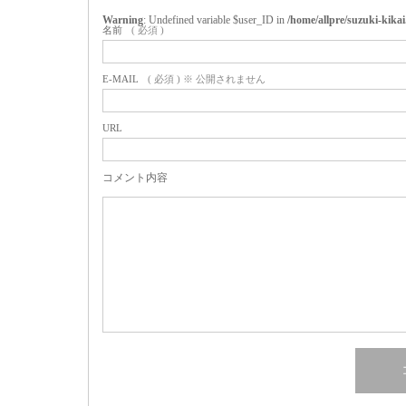
Warning
: Undefined variable $user_ID in
/home/allpre/suzuki-kik
名前
( 必須 )
E-MAIL
( 必須 ) ※ 公開されません
URL
コメント内容