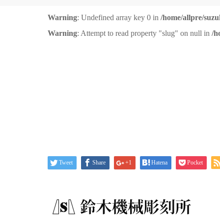
Warning
: Undefined array key 0 in
/home/allpre/suzu
Warning
: Attempt to read property "slug" on null in
/h
Tweet
Share
+1
Hatena
Pocket