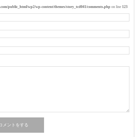
ai.com/public_html/wp2/wp-content/themes/story_tcd041/comments.php
on line
123